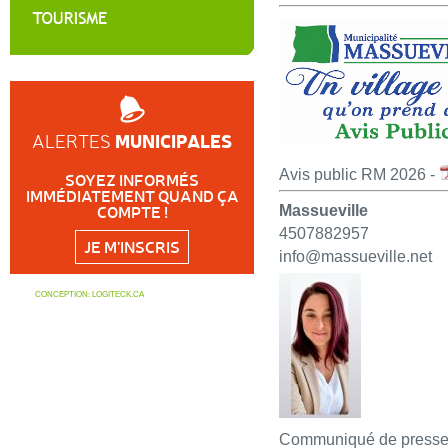
MUNICIPALES
ALERTES
Avis public RM 2026 -
SOYEZ INFORMÉS
IMMÉDIATEMENT QUAND ÇA
COMPTE !
Massueville
4507882957
JE M'INSCRIS
info@massueville.net
CONCEPTION:
LOGITECK.CA
Communiqué de press