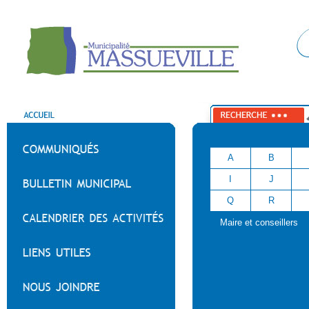
A
B
I
J
Q
R
Maire et conseillers