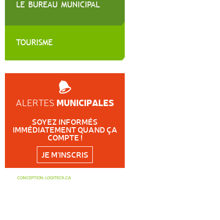
MUNICIPALES
ALERTES
SOYEZ INFORMÉS
IMMÉDIATEMENT QUAND ÇA
COMPTE !
JE M'INSCRIS
CONCEPTION:
LOGITECK.CA