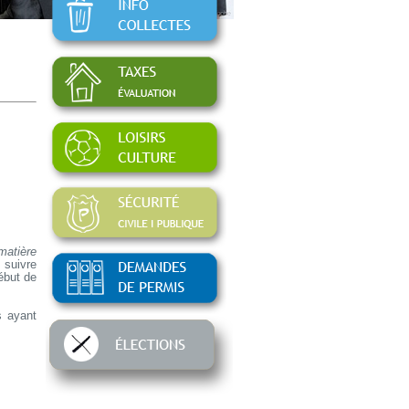
matière
 suivre
ébut de
s ayant